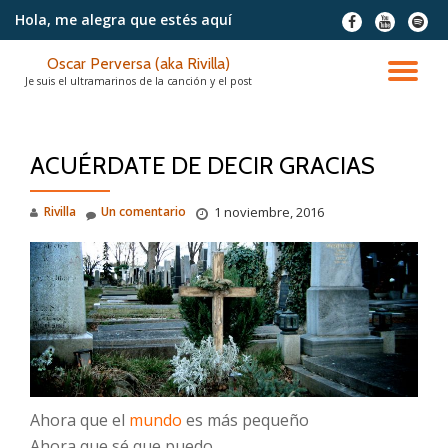
Hola, me alegra
que estés aquí
fa-
fa-
fa-
facebook
youtube
spotif
Saltar
Oscar Perversa (aka Rivilla)
contenido
CA
Je suis el ultramarinos de la canción y el post
NA
ACUÉRDATE DE DECIR GRACIAS
Rivilla
Un comentario
1 noviembre, 2016
Ahora que el
mundo
es más pequeño
Ahora que sé que puedo.