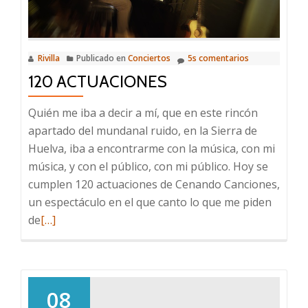
Rivilla
Publicado en
Conciertos
5s comentarios
120 ACTUACIONES
Quién me iba a decir a mí, que en este rincón
apartado del mundanal ruido, en la Sierra de
Huelva, iba a encontrarme con la música, con mi
música, y con el público, con mi público. Hoy se
cumplen 120 actuaciones de Cenando Canciones,
un espectáculo en el que canto lo que me piden
Leer
de
[…]
más
sobre
120
Actuaciones
08