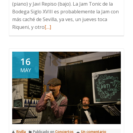
(piano) y Javi Repiso (bajo). La Jam Tonic de la
Bodega Siglo XVIII es probablemente la Jam con
más caché de Sevilla, ya ves, un jueves toca
Leer
Riqueni, y otro
[…]
más
sobre
The
Jam
16
Tonic
MAY
Rivilla
Publicado en
Conciertos
Un comentario