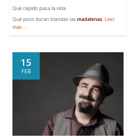
Qué rápido pasa la vida.
Qué poco duran blandas las
madalenas
.
Leer
acerca
más
…
de
Antes
de
que
15
se
FEB
enfríe
el
café