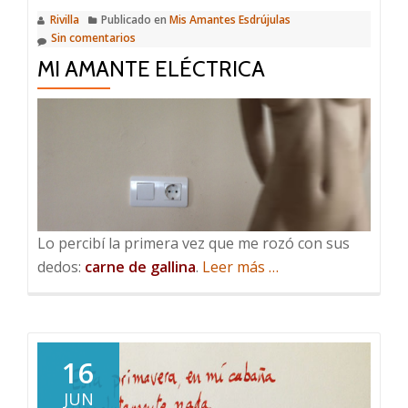
Rivilla
Publicado en
Mis Amantes Esdrújulas
Sin comentarios
MI AMANTE ELÉCTRICA
Lo percibí la primera vez que me rozó con sus
acerca
dedos:
carne de gallina
.
Leer más
…
de
Mi
amante
eléctrica
16
JUN