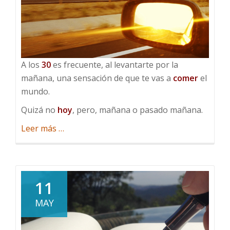
A los
30
es frecuente, al levantarte por la
mañana, una sensación de que te vas a
comer
el
mundo.
Quizá no
hoy
, pero, mañana o pasado mañana.
acerca
Leer más
…
de
Comerse
el
mundo
11
MAY