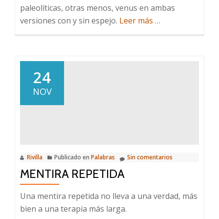
paleolíticas, otras menos, venus en ambas
acerca
versiones con y sin espejo.
Leer más
…
de
Mi
amante
andrógina
24
NOV
Rivilla
Publicado en
Palabras
Sin comentarios
MENTIRA REPETIDA
Una mentira repetida no lleva a una verdad, más
bien a una terapia más larga.