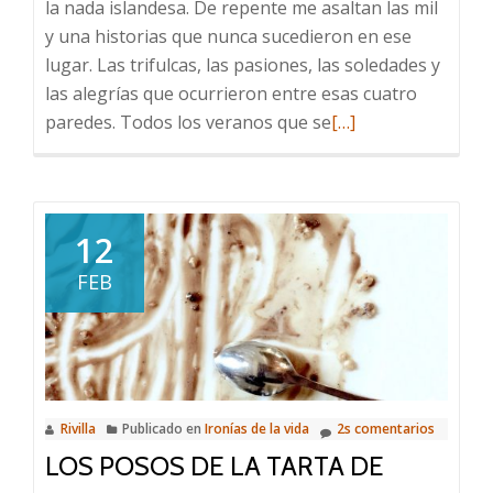
la nada islandesa. De repente me asaltan las mil
y una historias que nunca sucedieron en ese
lugar. Las trifulcas, las pasiones, las soledades y
las alegrías que ocurrieron entre esas cuatro
Leer
paredes. Todos los veranos que se
[…]
más
sobre
La
Casa
12
Abandonada
FEB
Rivilla
Publicado en
Ironías de la vida
2s comentarios
LOS POSOS DE LA TARTA DE