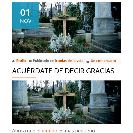
¿Así
que
01
quieres
NOV
ser
escritor?
Rivilla
Publicado en
Ironías de la vida
Un comentario
ACUÉRDATE DE DECIR GRACIAS
Ahora que el
mundo
es más pequeño