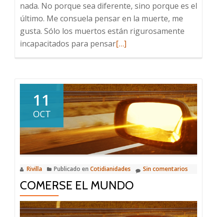
nada. No porque sea diferente, sino porque es el
último. Me consuela pensar en la muerte, me
gusta. Sólo los muertos están rigurosamente
Leer
incapacitados para pensar
[…]
más
sobre
Celebrando
11
OCT
Rivilla
Publicado en
Cotidianidades
Sin comentarios
COMERSE EL MUNDO