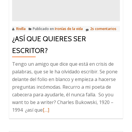
Rivilla
Publicado en
Ironías de la vida
2s comentarios
¿ASÍ QUE QUIERES SER
ESCRITOR?
Tengo un amigo que dice que está en crisis de
palabras, que se le ha olvidado escribir. Se pone
delante del folio en blanco y empieza a hacerse
preguntas incómodas. Recurro a mi poeta de
cabecera para ayudarle, él nunca falla. So you
want to be a writer? Charles Bukowski, 1920 –
Leer
1994 ¿así que
[…]
más
sobre