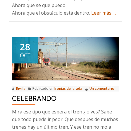
Ahora que sé que puedo.
acerca
Ahora que el obstáculo está dentro.
Leer más
…
de
Acuérda
de
decir
28
gracias
OCT
Rivilla
Publicado en
Ironías de la vida
Un comentario
CELEBRANDO
Mira ese tipo que espera el tren ¿lo ves? Sabe
que todo puede ir peor. Que después de muchos
trenes hay un último tren. Y ese tren no mola