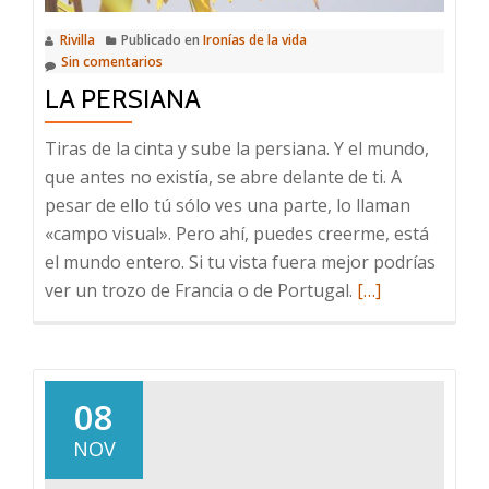
Rivilla
Publicado en
Ironías de la vida
Sin comentarios
LA PERSIANA
Tiras de la cinta y sube la persiana. Y el mundo,
que antes no existía, se abre delante de ti. A
pesar de ello tú sólo ves una parte, lo llaman
«campo visual». Pero ahí, puedes creerme, está
el mundo entero. Si tu vista fuera mejor podrías
Leer
ver un trozo de Francia o de Portugal.
[…]
más
sobre
La
persiana
08
NOV