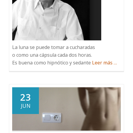
La luna se puede tomar a cucharadas
o como una cápsula cada dos horas.
acerca
Es buena como hipnótico y sedante
Leer más
…
de
Palabras
que
encontr
23
por
JUN
ahí…