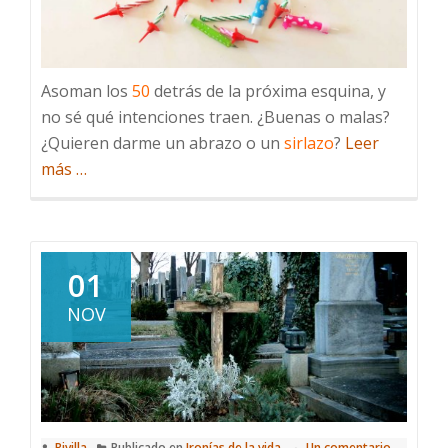
Asoman los
50
detrás de la próxima esquina, y
no sé qué intenciones traen. ¿Buenas o malas?
¿Quieren darme un abrazo o un
sirlazo
?
Leer
acerca
más
…
de
La
marca
de
01
mis
NOV
camisetas
Rivilla
Publicado en
Ironías de la vida
Un comentario