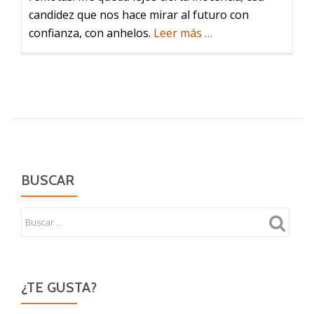
candidez que nos hace mirar al futuro con
acerca
confianza, con anhelos.
Leer más
…
de
Viejo
BUSCAR
¿TE GUSTA?