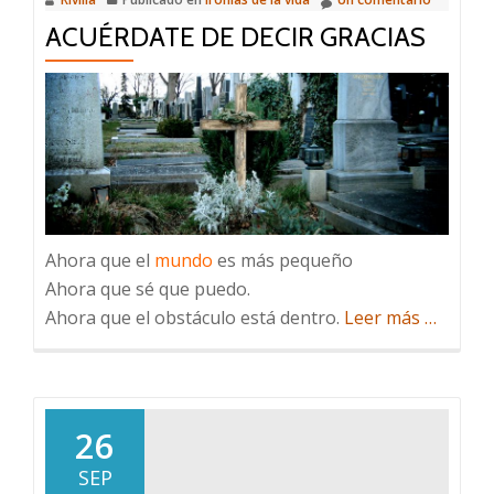
ACUÉRDATE DE DECIR GRACIAS
Ahora que el
mundo
es más pequeño
Ahora que sé que puedo.
acerca
Ahora que el obstáculo está dentro.
Leer más
…
de
Acuérda
de
decir
26
gracias
SEP