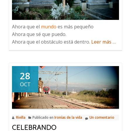
Ahora que el
mundo
es más pequeño
Ahora que sé que puedo.
acerca
Ahora que el obstáculo está dentro.
Leer más
…
de
Acuérda
de
decir
28
gracias
OCT
Rivilla
Publicado en
Ironías de la vida
Un comentario
CELEBRANDO