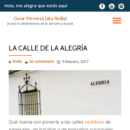
Hola, me alegra
que estés aquí
fa-
fa-
fa-
facebook
youtube
spotif
Saltar
Oscar Perversa (aka Rivilla)
contenido
CA
Je suis el ultramarinos de la canción y el post
NA
LA CALLE DE LA ALEGRÍA
Rivilla
Un comentario
9 febrero, 2017
Qué manía con ponerle a las calles
nombres
de
generales, de batallas o de episodios nacionales.