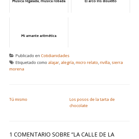
Música regalada, música robada
El arco Iris disuelto
Mi amante aritmética
Publicado en
Cotidianidades
Etiquetado como
alajar
,
alegría
,
micro relato
,
rivilla
,
sierra
morena
NAVEGACIÓN DE ENTRADAS
Tú mismo
Los posos de la tarta de
chocolate
1 COMENTARIO SOBRE “
LA CALLE DE LA