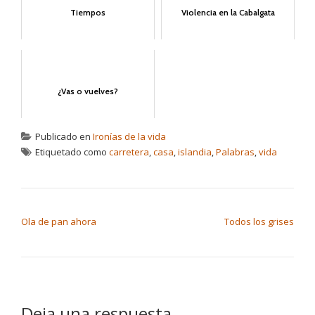
Tiempos
Violencia en la Cabalgata
¿Vas o vuelves?
Publicado en
Ironías de la vida
Etiquetado como
carretera
,
casa
,
islandia
,
Palabras
,
vida
NAVEGACIÓN DE ENTRADAS
Ola de pan ahora
Todos los grises
Deja una respuesta