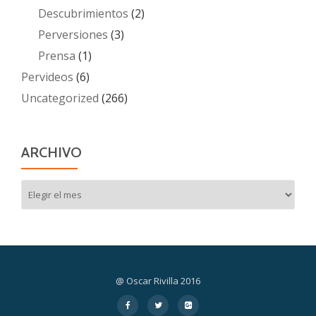
Descubrimientos
(2)
Perversiones
(3)
Prensa
(1)
Pervideos
(6)
Uncategorized
(266)
ARCHIVO
Archivo
@ Oscar Rivilla 2016
Menú
fa-
fa-
fa-
facebook
twitter
google-