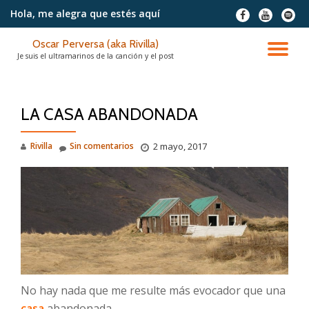
Hola, me alegra
que estés aquí
fa-
fa-
fa-
facebook
youtube
spotif
Saltar
Oscar Perversa (aka Rivilla)
contenido
CA
Je suis el ultramarinos de la canción y el post
NA
LA CASA ABANDONADA
Rivilla
Sin comentarios
2 mayo, 2017
No hay nada que me resulte más evocador que una
casa
abandonada.