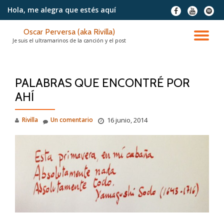
Hola, me alegra
que estés aquí
fa-
fa-
fa-
facebook
youtube
spotif
Saltar
Oscar Perversa (aka Rivilla)
contenido
CA
Je suis el ultramarinos de la canción y el post
NA
PALABRAS QUE ENCONTRÉ POR
AHÍ
Rivilla
Un comentario
16 junio, 2014