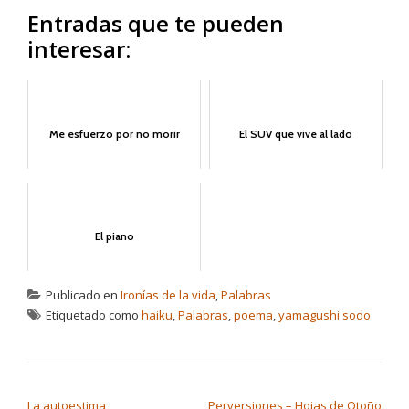
Entradas que te pueden
interesar:
Me esfuerzo por no morir
El SUV que vive al lado
El piano
Publicado en
Ironías de la vida
,
Palabras
Etiquetado como
haiku
,
Palabras
,
poema
,
yamagushi sodo
NAVEGACIÓN DE ENTRADAS
La autoestima
Perversiones – Hojas de Otoño