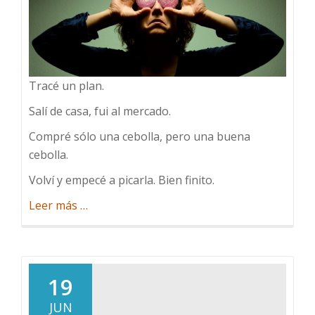
Tracé un plan.
Salí de casa, fui al mercado.
Compré sólo una cebolla, pero una buena
cebolla.
Volví y empecé a picarla. Bien finito.
acerca
Leer más
…
de
A
la
cebolla
19
JUN