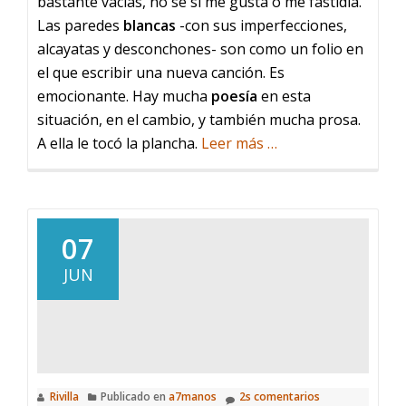
bastante vacías, no sé si me gusta o me fastidia.
Las paredes
blancas
-con sus imperfecciones,
alcayatas y desconchones- son como un folio en
el que escribir una nueva canción. Es
emocionante. Hay mucha
poesía
en esta
situación, en el cambio, y también mucha prosa.
acerca
A ella le tocó la plancha.
Leer más
…
de
La
Plancha
07
JUN
Rivilla
Publicado en
a7manos
2s comentarios