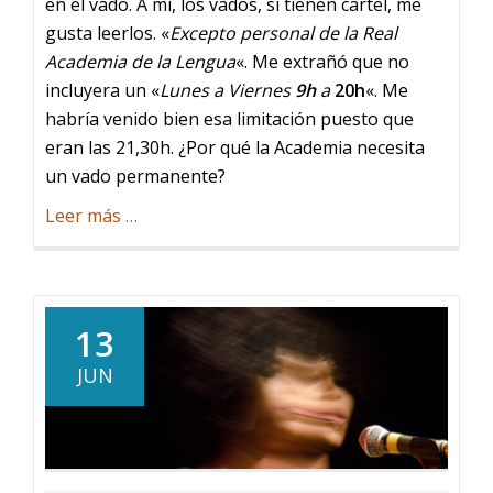
en el vado. A mí, los vados, si tienen cartel, me
gusta leerlos. «
Excepto personal de la Real
Academia de la Lengua
«. Me extrañó que no
incluyera un «
Lunes a Viernes
9h
a
20h
«. Me
habría venido bien esa limitación puesto que
eran las 21,30h. ¿Por qué la Academia necesita
un vado permanente?
acerca
Leer más
…
de
Palabras
13
JUN