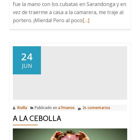
fue la mano con los cubatas en Sarandonga y en
vez de traerme a casa a la camarera, me traje al
Leer
portero. ¡Mierda! Pero al poco
[…]
más
sobre
Susto
24
JUN
Rivilla
Publicado en
a7manos
2s comentarios
A LA CEBOLLA