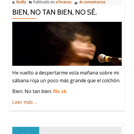
Rivilla
Publicado en
a7manos
4s comentarios
BIEN, NO TAN BIEN, NO SÉ.
He vuelto a despertarme esta mañana sobre mi
sábana roja un poco más grande que el colchón.
Bien.
No tan bien.
No sé
.
acerca
Leer más
…
de
Bien,
no
tan