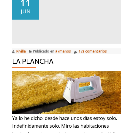
11
bien,
JUN
no
sé.
Rivilla
Publicado en
a7manos
17s comentarios
LA PLANCHA
Ya lo he dicho: desde hace unos días estoy solo.
Indefinidamente solo. Miro las habitaciones