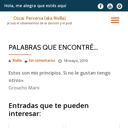
Hola, me alegra
que estés aquí
fa-
fa-
fa-
facebook
youtube
spotif
Saltar
Oscar Perversa (aka Rivilla)
contenido
CA
Je suis el ultramarinos de la canción y el post
NA
PALABRAS QUE ENCONTRÉ…
Rivilla
Sin comentarios
18 mayo, 2010
Estos son mis principios. Si no le gustan tengo
otros»
.
Groucho Marx
Entradas que te pueden
interesar: