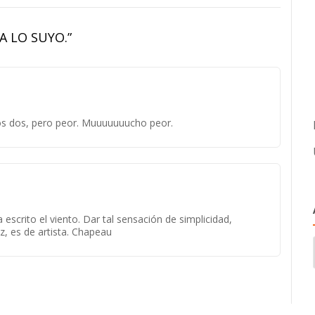
 A LO SUYO.
”
os dos, pero peor. Muuuuuuucho peor.
scrito el viento. Dar tal sensación de simplicidad,
ez, es de artista. Chapeau