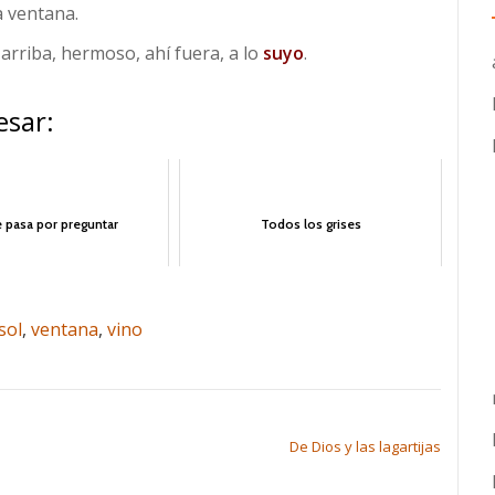
a ventana.
rriba, hermoso, ahí fuera, a lo
suyo
.
esar:
 pasa por preguntar
Todos los grises
sol
,
ventana
,
vino
De Dios y las lagartijas