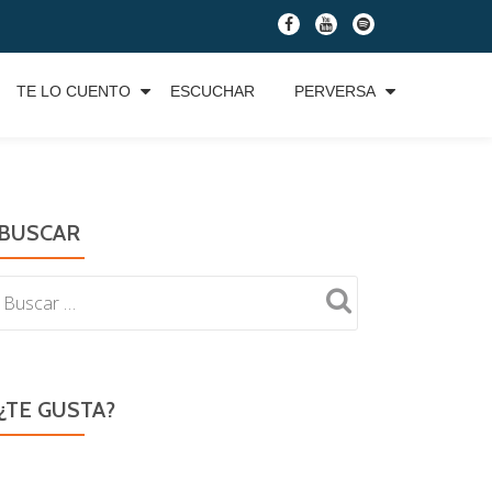
fa-
fa-
fa-
facebook
youtube
spotify
TE LO CUENTO
ESCUCHAR
PERVERSA
BUSCAR
¿TE GUSTA?