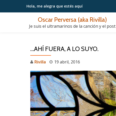
Hola, me alegra
que estés aquí
Saltar
Oscar Perversa (aka Rivilla)
contenido
Je suis el ultramarinos de la canción y el post
…AHÍ FUERA, A LO SUYO.
Rivilla
19 abril, 2016