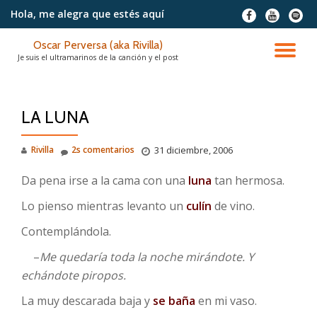
Hola, me alegra
que estés aquí
fa-
fa-
fa-
facebook
youtube
spotif
Saltar
Oscar Perversa (aka Rivilla)
contenido
CA
Je suis el ultramarinos de la canción y el post
NA
LA LUNA
Rivilla
2s comentarios
31 diciembre, 2006
Da pena irse a la cama con una
luna
tan hermosa.
Lo pienso mientras levanto un
culín
de vino.
Contemplándola.
…..
–
Me quedaría toda la noche mirándote. Y
echándote piropos.
La muy descarada baja y
se baña
en mi vaso.