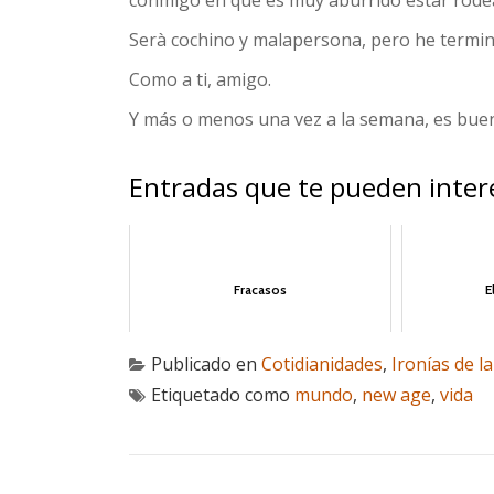
Serà cochino y malapersona, pero he termin
Como a ti, amigo.
Y más o menos una vez a la semana, es buen
Entradas que te pueden inter
Fracasos
E
Publicado en
Cotidianidades
,
Ironías de la
Etiquetado como
mundo
,
new age
,
vida
NAVEGACIÓN DE ENTRADAS