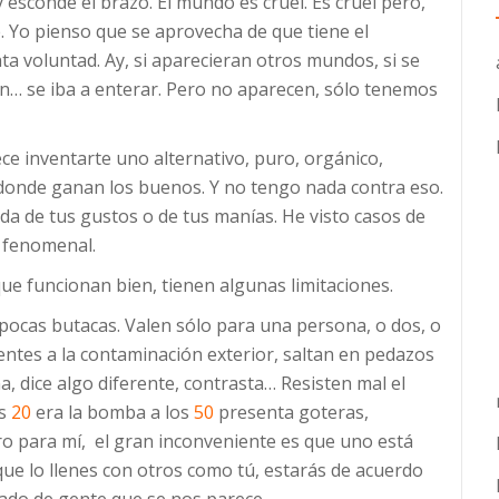
y esconde el brazo. El mundo es cruel. Es cruel pero,
 Yo pienso que se aprovecha de que tiene el
a voluntad. Ay, si aparecieran otros mundos, si se
n… se iba a enterar. Pero no aparecen, sólo tenemos
ce inventarte uno alternativo, puro, orgánico,
 donde ganan los buenos. Y no tengo nada contra eso.
a de tus gustos o de tus manías. He visto casos de
 fenomenal.
ue funcionan bien, tienen algunas limitaciones.
 pocas butacas. Valen sólo para una persona, o dos, o
ntes a la contaminación exterior, saltan en pedazos
 dice algo diferente, contrasta… Resisten mal el
os
20
era la bomba a los
50
presenta goteras,
ro para mí, el gran inconveniente es que uno está
ue lo llenes con otros como tú, estarás de acuerdo
ado de gente que se nos parece.