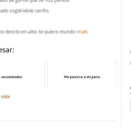
ado cogiéndole cariño.
o decirlo en alto: te quiero mundo
cruel
.
esar:
l secuestrador
Me parezco a mi perro
 vida