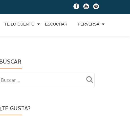
fa-
fa-
fa-
facebook
youtube
spotify
TE LO CUENTO
ESCUCHAR
PERVERSA
BUSCAR
¿TE GUSTA?