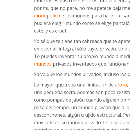
muertos. Él pasa de nosotros, tira la piedra 
por mí, que no pare, no me apetece bajarme.
monopolio
de los mundos para hacer su sant
pudiera elegir mundo como se elige pantaló
este, y es cruel.
Yo sé que te tiene tan cabreada que te apete
emocional, integral sólo tuyo, privado. Uno
Te puedes inventar tu propio mundo a medid
mundos
privados inventados que funcionan
Salvo que los mundos privados, incluso los q
La mayor quizá sea una limitación de
aforo
,
una pequeña secta. Además son poco resiste
como pompas de jabón cuando alguien opina,
paso del tiempo, un mundo privado que a l
desconchones, algún crujido estructural. Pe
muy solo en su mundo privado. Incluso aunq
conmigo en que es muy aburrido estar rode