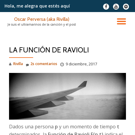
Hola, me alegra
que estés aquí
fa-
fa-
fa-
facebook
youtube
spotif
Saltar
Oscar Perversa (aka Rivilla)
contenido
CA
Je suis el ultramarinos de la canción y el post
NA
LA FUNCIÓN DE RAVIOLI
Rivilla
2s comentarios
9 diciembre, 2017
Dados una persona
p
y un momento de tiempo
t
determinados, la
Función de Ravioli
F(p,t)
indica el