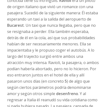
conocida tiene su intríngulis.
Ravioli
era un piloto
de origen italiano que vivió un romance con una
pasajera. Sucedió de la siguiente manera: Él estaba
esperando un taxi a la salida del aeropuerto de
Bucarest
. Un taxi que nunca llegaba, pero que no
se resignaba a perder. Ella también esperaba,
detrás de él en la cola, así que sus probabilidades
habían de ser necesariamente menores. Ella se
impacientaba y le propuso coger el autobús. A lo
largo del trayecto surgió entre ambos una
atracción muy intensa. Ravioli, la pasajera, o ambos
podían haberla abortado, pero no lo hicieron. Por
eso entraron juntos en el hotel de ella y allí
pasaron unos días (en concreto
5
) de algo que
según ciertos parámetros podría denominarse
amor y según otros simple
desenfreno
. Y al
regresar a Italia él reanudó su vida cotidiana como
si nada hubiera pasado. La pasajera, cansada de