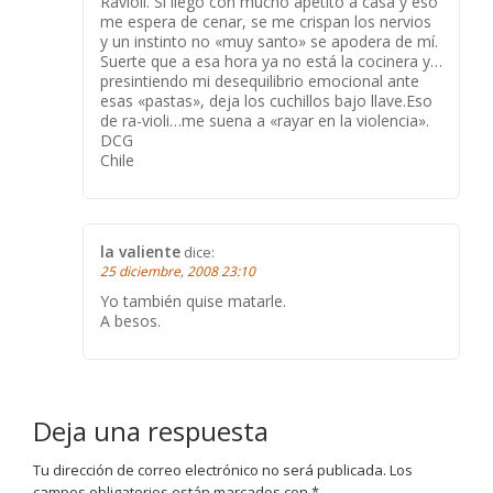
Ravioli. Si llego con mucho apetito a casa y eso
me espera de cenar, se me crispan los nervios
y un instinto no «muy santo» se apodera de mí.
Suerte que a esa hora ya no está la cocinera y…
presintiendo mi desequilibrio emocional ante
esas «pastas», deja los cuchillos bajo llave.Eso
de ra-violi…me suena a «rayar en la violencia».
DCG
Chile
la valiente
dice:
25 diciembre, 2008 23:10
Yo también quise matarle.
A besos.
Deja una respuesta
Tu dirección de correo electrónico no será publicada.
Los
campos obligatorios están marcados con
*