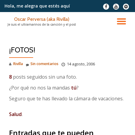
Hola, me alegra
que estés aquí
fa-
fa-
fa-
facebook
youtube
spotif
Saltar
Oscar Perversa (aka Rivilla)
contenido
CA
Je suis el ultramarinos de la canción y el post
NA
¡FOTOS!
Rivilla
Sin comentarios
14 agosto, 2006
8
posts seguidos sin una foto.
¿Por qué no nos la mandas
tú
?
Seguro que te has llevado la cámara de vacaciones.
Salud
.
Entradas que te pueden