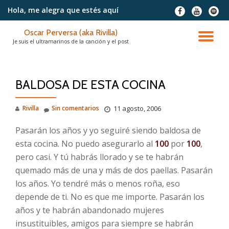
Hola, me alegra
que estés aquí
fa-
fa-
fa-
facebook
youtube
spotif
Saltar
Oscar Perversa (aka Rivilla)
contenido
CA
Je suis el ultramarinos de la canción y el post
NA
BALDOSA DE ESTA COCINA
Rivilla
Sin comentarios
11 agosto, 2006
Pasarán los años y yo seguiré siendo baldosa de
esta cocina. No puedo asegurarlo al
100
por
100
,
pero casi. Y tú habrás llorado y se te habrán
quemado más de una y más de dos paellas. Pasarán
los años. Yo tendré más o menos roña, eso
depende de ti. No es que me importe. Pasarán los
años y te habrán abandonado mujeres
insustituibles, amigos para siempre se habrán