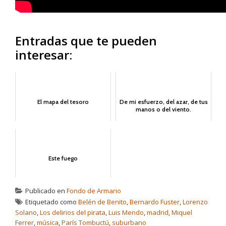
Entradas que te pueden
interesar:
El mapa del tesoro
De mi esfuerzo, del azar, de tus
manos o del viento.
Este fuego
Publicado en
Fondo de Armario
Etiquetado como
Belén de Benito
,
Bernardo Fuster
,
Lorenzo
Solano
,
Los delirios del pirata
,
Luis Mendo
,
madrid
,
Miquel
Ferrer
,
música
,
París Tombuctú
,
suburbano