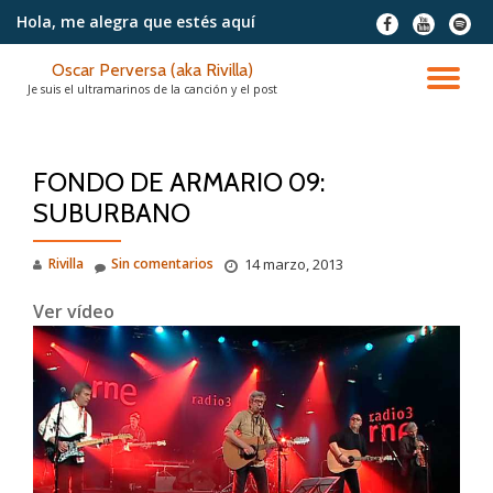
Hola, me alegra
que estés aquí
fa-
fa-
fa-
facebook
youtube
spotif
Saltar
Oscar Perversa (aka Rivilla)
contenido
CA
Je suis el ultramarinos de la canción y el post
NA
FONDO DE ARMARIO 09:
SUBURBANO
Rivilla
Sin comentarios
14 marzo, 2013
Ver vídeo