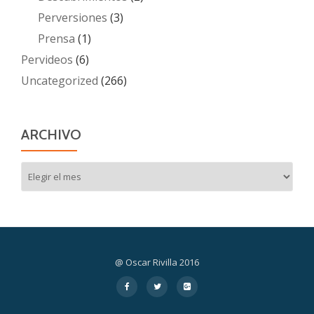
Perversiones
(3)
Prensa
(1)
Pervideos
(6)
Uncategorized
(266)
ARCHIVO
Archivo
@ Oscar Rivilla 2016
Menú
fa-
fa-
fa-
facebook
twitter
google-
secundario
plus-