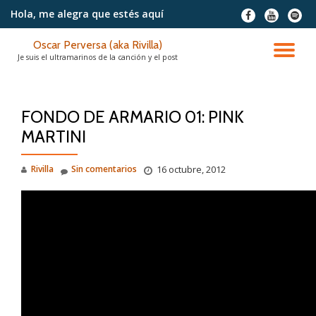
Hola, me alegra
que estés aquí
fa-
fa-
fa-
facebook
youtube
spotif
Saltar
Oscar Perversa (aka Rivilla)
contenido
CA
Je suis el ultramarinos de la canción y el post
NA
FONDO DE ARMARIO 01: PINK
MARTINI
Rivilla
Sin comentarios
16 octubre, 2012