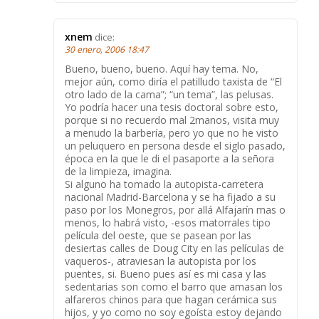
xnem
dice:
30 enero, 2006 18:47
Bueno, bueno, bueno. Aquí hay tema. No,
mejor aún, como diría el patilludo taxista de “El
otro lado de la cama”; “un tema”, las pelusas.
Yo podría hacer una tesis doctoral sobre esto,
porque si no recuerdo mal 2manos, visita muy
a menudo la barbería, pero yo que no he visto
un peluquero en persona desde el siglo pasado,
época en la que le di el pasaporte a la señora
de la limpieza, imagina.
Si alguno ha tomado la autopista-carretera
nacional Madrid-Barcelona y se ha fijado a su
paso por los Monegros, por allá Alfajarín mas o
menos, lo habrá visto, -esos matorrales tipo
película del oeste, que se pasean por las
desiertas calles de Doug City en las películas de
vaqueros-, atraviesan la autopista por los
puentes, si. Bueno pues así es mi casa y las
sedentarias son como el barro que amasan los
alfareros chinos para que hagan cerámica sus
hijos, y yo como no soy egoísta estoy dejando