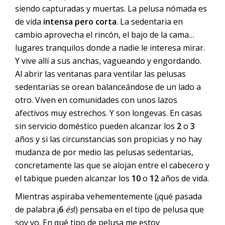
siendo capturadas y muertas. La pelusa nómada es
de vida
intensa pero corta
. La sedentaria en
cambio aprovecha el rincón, el bajo de la cama…
lugares tranquilos donde a nadie le interesa mirar.
Y vive allí a sus anchas, vagueando y engordando.
Al abrir las ventanas para ventilar las pelusas
sedentarias se orean balanceándose de un lado a
otro. Viven en comunidades con unos lazos
afectivos muy estrechos. Y son longevas. En casas
sin servicio doméstico pueden alcanzar los
2
o
3
años y si las circunstancias son propicias y no hay
mudanza de por medio las pelusas sedentarias,
concretamente las que se alojan entre el cabecero y
el tabique pueden alcanzar los
10
o
12
años de vida.
Mientras aspiraba vehementemente (¡qué pasada
de palabra ¡
6
és
!) pensaba en el tipo de pelusa que
soy yo. En qué tipo de pelusa me estoy