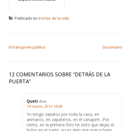
Publicado en
Ironías de la vida
NAVEGACIÓN DE ENTRADAS
El transporte público
Diccionario
12 COMENTARIOS SOBRE “
DETRÁS DE LA
PUERTA
”
Queti
dice:
14 marzo, 2013 18:08
Yo tengo zapatos por toda la casa, en
arimaros, en zapateros, en el canape9…Por
cierto, en la primera foto he visto que dejas el
bolso en el suelo, yo es algo que nunca hago,