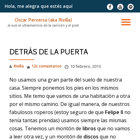
Hola, me alegra
que estés aquí
fa-
fa-
fa-
facebook
youtube
spotif
Saltar
Oscar Perversa (aka Rivilla)
contenido
CA
Je suis el ultramarinos de la canción y el post
NA
DETRÁS DE LA PUERTA
Rivilla
12s comentarios
10 febrero, 2013
No usamos una gran parte del suelo de nuestra
casa. Siempre ponemos los pies en los mismos
sitios. Me temo que vamos de una habitación a otra
por el mismo camino. De igual manera, de nuestros
fabulosos roperos (estoy seguro de que
Felipe II
no
tenía tantas prendas) usamos siempre las mismas
cosas. Tenemos un montón de
libros
que no vamos
a leer otra vez, y un montón de
discos
que no