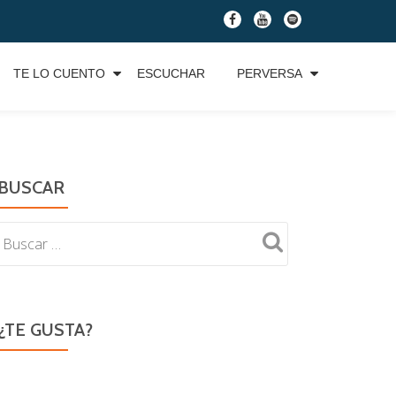
fa-
fa-
fa-
facebook
youtube
spotify
TE LO CUENTO
ESCUCHAR
PERVERSA
BUSCAR
¿TE GUSTA?