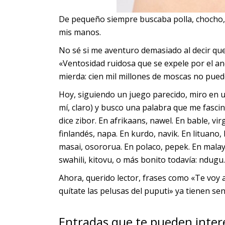
De pequeño siempre buscaba polla, chocho,
mis manos.
No sé si me aventuro demasiado al decir qu
«Ventosidad ruidosa que se expele por el an
mierda: cien mil millones de moscas no pued
Hoy, siguiendo un juego parecido, miro en u
mí, claro) y busco una palabra que me fasc
dice zibor. En afrikaans, nawel. En bable, vi
finlandés, napa. En kurdo, navik. En lituano
masai, osororua. En polaco, pepek. En malay
swahili, kitovu, o más bonito todavía: ndugu
Ahora, querido lector, frases como «Te voy a
quítate las pelusas del puputi» ya tienen sen
Entradas que te pueden inter