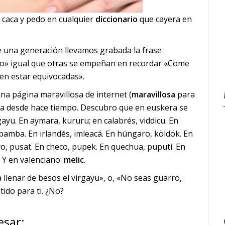
 caca y pedo en cualquier
diccionario
que cayera en
e una generación llevamos grabada la frase
o» igual que otras
se empeñan en recordar «Come
en estar equivocadas».
na página maravillosa de internet (
maravillosa
para
ina desde hace tiempo. Descubro que en euskera se
rgayu. En aymara, kururu; en calabrés, viddicu. En
, bamba. En irlandés, imleacá. En húngaro, köldök. En
o, pusat. En checo, pupek. En quechua, puputi. En
. Y en valenciano:
melic
.
 llenar de besos el virgayu», o, «No seas guarro,
tido para ti. ¿No?
esar: