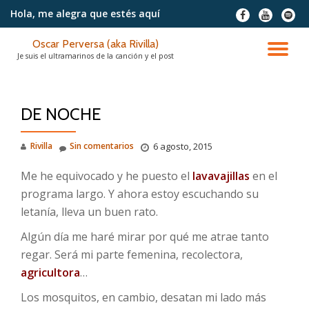
Hola, me alegra
que estés aquí
fa-
fa-
fa-
facebook
youtube
spotif
Saltar
Oscar Perversa (aka Rivilla)
contenido
CA
Je suis el ultramarinos de la canción y el post
NA
DE NOCHE
Rivilla
Sin comentarios
6 agosto, 2015
Me he equivocado y he puesto el
lavavajillas
en el
programa largo. Y ahora estoy escuchando su
letanía, lleva un buen rato.
Algún día me haré mirar por qué me atrae tanto
regar. Será mi parte femenina, recolectora,
agricultora
…
Los mosquitos, en cambio, desatan mi lado más