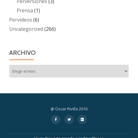
Perversiones
(3)
Prensa
(1)
Pervideos
(6)
Uncategorized
(266)
ARCHIVO
Archivo
@ Oscar Rivilla 2016
Menú
fa-
fa-
fa-
facebook
twitter
google-
secundario
plus-
square