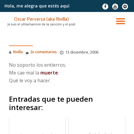
Hola, me alegra
que estés aquí
fa-
fa-
fa-
facebook
youtube
spotif
Saltar
Oscar Perversa (aka Rivilla)
contenido
CA
Je suis el ultramarinos de la canción y el post
NA
Rivilla
2s comentarios
13 diciembre, 2006
No soporto los entierros.
Me cae mal la
muerte
.
Qué le voy a hacer.
Entradas que te pueden
interesar: