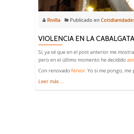
Rivilla
Publicado en
Cotidianidade
VIOLENCIA EN LA CABALGAT
Sí, ya sé que en el post anterior me mostr
pero en el último momento he decidido
asi
Con renovado
fervor
. Yo si me pongo, me
acerca
Leer más
…
de
Violencia
en
la
Cabalgata