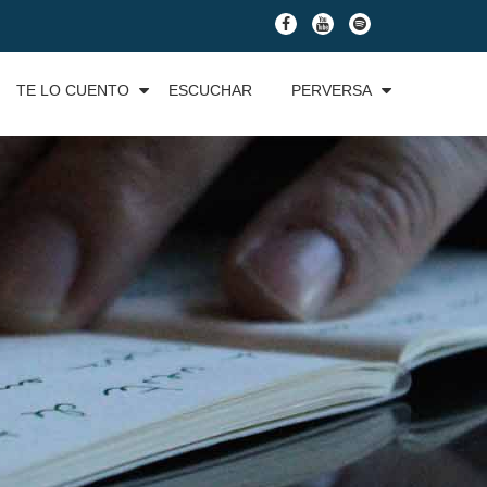
fa-
fa-
fa-
facebook
youtube
spotify
TE LO CUENTO
ESCUCHAR
PERVERSA