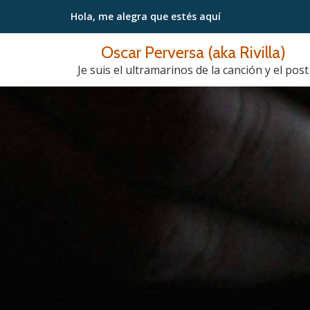
Hola, me alegra
que estés aquí
Saltar
Oscar Perversa (aka Rivilla)
contenido
Je suis el ultramarinos de la canción y el post