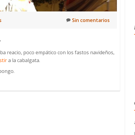
s
Sin comentarios
A
aba reacio, poco empático con los fastos navideños,
stir
a la cabalgata.
 pongo.