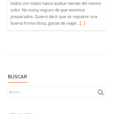
todos con todos hasta acabar siendo del mismo
color. No estoy seguro de que estemos
preparados. Quiero decir que se requiere una
Leer
buena forma física, ganas de viajar…
[…]
más
sobre
Patchwork
de
banderas
BUSCAR