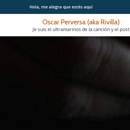
Hola, me alegra
que estés aquí
Saltar
Oscar Perversa (aka Rivilla)
contenido
Je suis el ultramarinos de la canción y el post