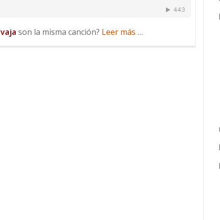
acerca
vaja
son la misma canción?
Leer más
…
de
Mack
The
Knife,
Pedro
Navaja