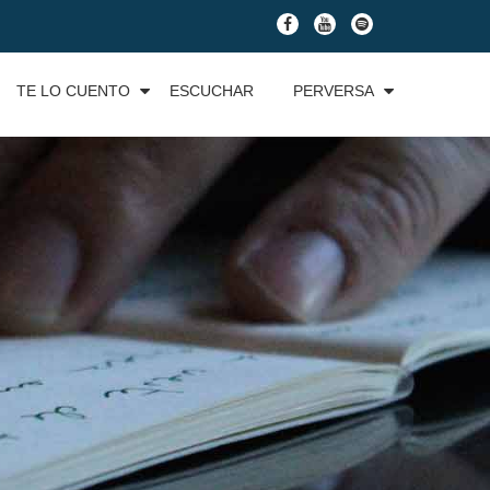
fa-
fa-
fa-
facebook
youtube
spotify
TE LO CUENTO
ESCUCHAR
PERVERSA