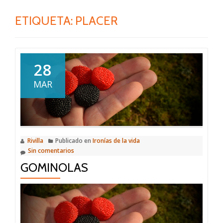
ETIQUETA:
PLACER
28
MAR
Rivilla
Publicado en
Ironías de la vida
Sin comentarios
GOMINOLAS