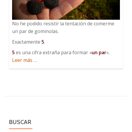
No he podido resistir la tentación de comerme
un par de gominolas.
Exactamente
5
.
5
es una cifra extraña para formar «
un par
«.
acerca
Leer más
…
de
Gominolas
BUSCAR