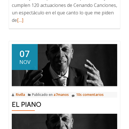
cumplen 120 actuaciones de Cenando Canciones,
un espectáculo en el que canto lo que me piden
Leer
de
[…]
más
sobre
120
Actuaciones
07
NOV
Rivilla
Publicado en
a7manos
10s comentarios
EL PIANO