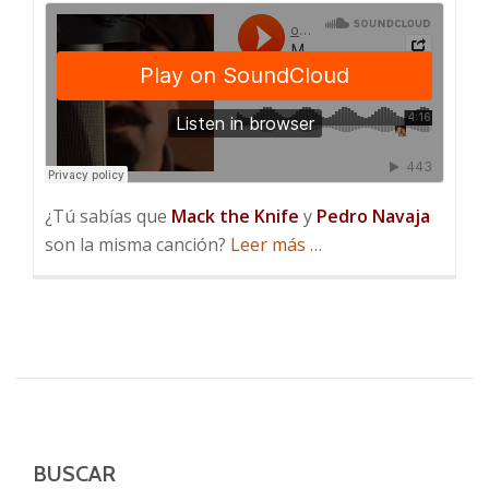
¿Tú sabías que
Mack the Knife
y
Pedro Navaja
acerca
son la misma canción?
Leer más
…
de
Mack
The
Knife,
Pedro
Navaja
BUSCAR