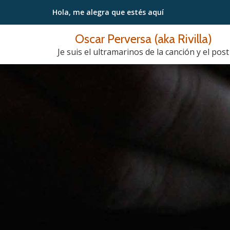
Hola, me alegra
que estés aquí
Saltar
Oscar Perversa (aka Rivilla)
contenido
Je suis el ultramarinos de la canción y el post