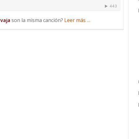
acerca
vaja
son la misma canción?
Leer más
…
de
Mack
The
Knife,
Pedro
Navaja