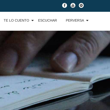
fa-
fa-
fa-
facebook
youtube
spotify
TE LO CUENTO
ESCUCHAR
PERVERSA