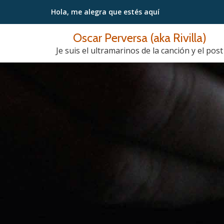
Hola, me alegra
que estés aquí
Saltar
Oscar Perversa (aka Rivilla)
contenido
Je suis el ultramarinos de la canción y el post