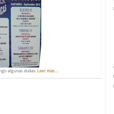
acerca
engo algunas dudas:
Leer más
…
de
Jornadas
Ufológicas
y
Paracientíficas
¡Apúntate!