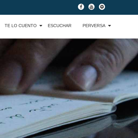
fa-
fa-
fa-
facebook
youtube
spotify
TE LO CUENTO
ESCUCHAR
PERVERSA