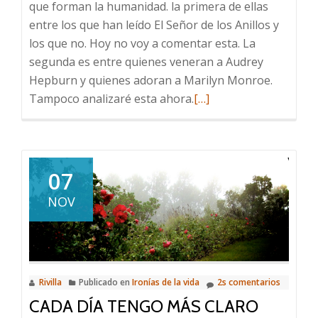
que forman la humanidad. la primera de ellas
entre los que han leído El Señor de los Anillos y
los que no. Hoy no voy a comentar esta. La
segunda es entre quienes veneran a Audrey
Hepburn y quienes adoran a Marilyn Monroe.
Leer
Tampoco analizaré esta ahora.
[…]
más
sobre
Acreedores
y
07
deudores
NOV
Rivilla
Publicado en
Ironías de la vida
2s comentarios
CADA DÍA TENGO MÁS CLARO