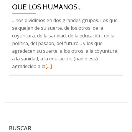
QUE LOS HUMANOS…
…nos dividimos en dos grandes grupos. Los que
se quejan de su suerte, de los otros, de la
coyuntura, de la sanidad, de la educación, de la
política, del pasado, del futuro… y los que
agradecen su suerte, a los otros, a la coyuntura,
a la sanidad, a la educación, (nadie está
Leer
agradecido a la
[…]
más
sobre
Cada
día
tengo
más
claro
que
BUSCAR