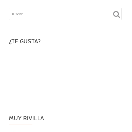
los
humanos…
¿TE GUSTA?
MUY RIVILLA