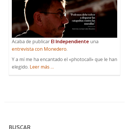
Acaba de publicar
El Independiente
una
entrevista con Monedero
.
Y a mí me ha encantado el «photocall» que le han
acerca
elegido.
Leer más
…
de
El
Photocall
de
Monedero
BUSCAR