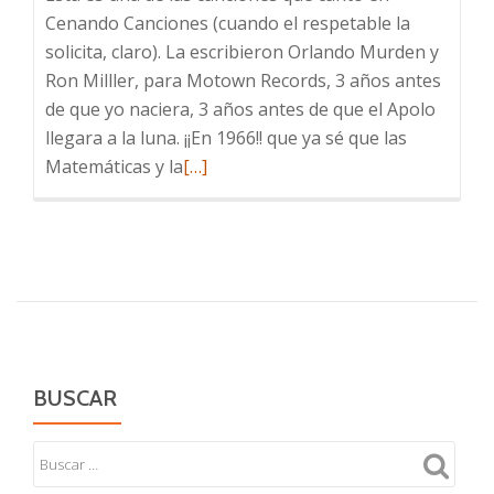
Cenando Canciones (cuando el respetable la
solicita, claro). La escribieron Orlando Murden y
Ron Milller, para Motown Records, 3 años antes
de que yo naciera, 3 años antes de que el Apolo
llegara a la luna. ¡¡En 1966!! que ya sé que las
Leer
Matemáticas y la
[…]
más
sobre
Fondo
de
Armario:
For
Once
in
BUSCAR
My
Life