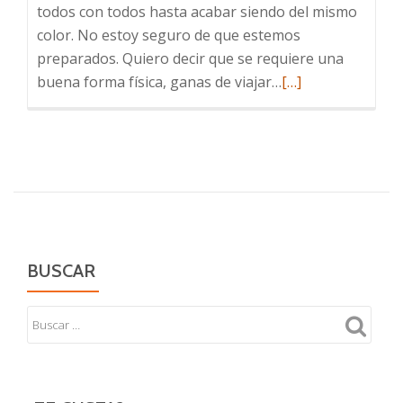
todos con todos hasta acabar siendo del mismo
color. No estoy seguro de que estemos
preparados. Quiero decir que se requiere una
Leer
buena forma física, ganas de viajar…
[…]
más
sobre
Patchwork
de
banderas
BUSCAR