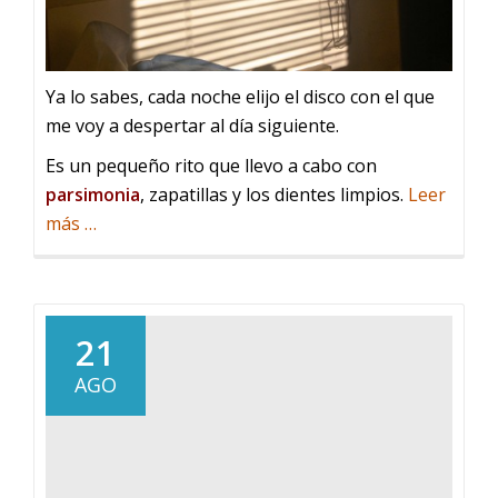
Ya lo sabes, cada noche elijo el disco con el que
me voy a despertar al día siguiente.
Es un pequeño rito que llevo a cabo con
parsimonia
, zapatillas y los dientes limpios.
Leer
acerca
más
…
de
Con
quién
te
21
despiertas
AGO