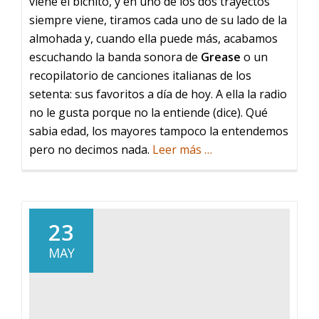
viene el bichito, y en uno de los dos trayectos
siempre viene, tiramos cada uno de su lado de la
almohada y, cuando ella puede más, acabamos
escuchando la banda sonora de
Grease
o un
recopilatorio de canciones italianas de los
setenta: sus favoritos a día de hoy. A ella la radio
no le gusta porque no la entiende (dice). Qué
sabia edad, los mayores tampoco la entendemos
acerca
pero no decimos nada.
Leer más
…
de
Uno
de
ésos
23
MAY