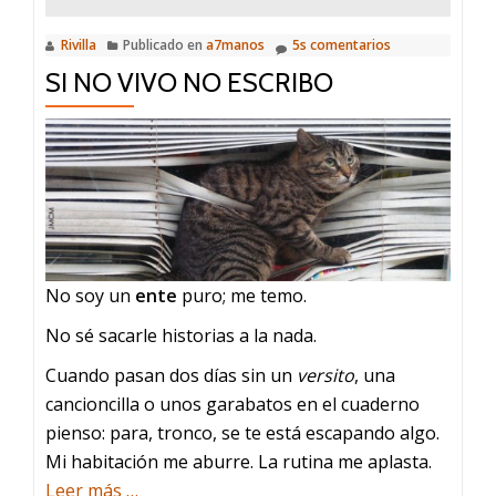
Rivilla
Publicado en
a7manos
5s comentarios
SI NO VIVO NO ESCRIBO
No soy un
ente
puro; me temo.
No sé sacarle historias a la nada.
Cuando pasan dos días sin un
versito
, una
cancioncilla o unos garabatos en el cuaderno
pienso: para, tronco, se te está escapando algo.
Mi habitación me aburre. La rutina me aplasta.
acerca
Leer más
…