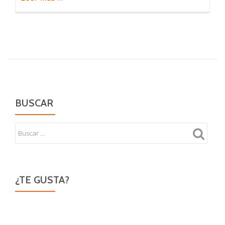
de
Si
no
vivo
no
escribo
BUSCAR
¿TE GUSTA?