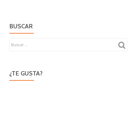
in
Berkeley
Square
BUSCAR
¿TE GUSTA?