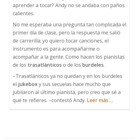
aprender a tocar? Andy no se andaba con paños
calientes.
No me esperaba una pregunta tan complicada el
primer día de clase, pero la respuesta me salió
de carrerilla: yo quiero tocar canciones, el
instrumento es para acompañarme o
acompañar a la gente. Como hacen los pianistas
de los
trasatlánticos
o de los
burdeles
.
–Trasatlánticos ya no quedan y en los burdeles
el
jukebox
y sus secuelas hace mucho que
jubilaron al último pianista, pero creo que sé a
acerca
qué te refieres. –contestó Andy.
Leer más
…
de
A
Nightingale
Sang