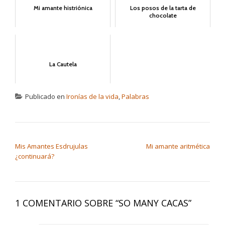
Mi amante histriónica
Los posos de la tarta de
chocolate
La Cautela
Publicado en
Ironías de la vida
,
Palabras
NAVEGACIÓN DE ENTRADAS
Mis Amantes Esdrujulas
Mi amante aritmética
¿continuará?
1 COMENTARIO SOBRE “
SO MANY CACAS
”