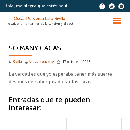
Hola, me alegra
que estés aquí
fa-
fa-
fa-
facebook
youtube
spotif
Saltar
Oscar Perversa (aka Rivilla)
contenido
CA
Je suis el ultramarinos de la canción y el post
NA
SO MANY CACAS
Rivilla
Un comentario
17 octubre, 2015
La verdad es que yo esperaba tener más suerte
después de haber pisado tantas cacas.
Entradas que te pueden
interesar: