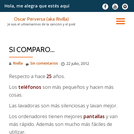
Hola, me alegra
que estés aquí
fa-
fa-
fa-
facebook
youtube
spotif
Saltar
Oscar Perversa (aka Rivilla)
contenido
CA
Je suis el ultramarinos de la canción y el post
NA
SI COMPARO…
Rivilla
Sin comentarios
22 julio, 2012
Respecto a hace
25
años.
Los
teléfonos
son más pequeños y hacen más
cosas.
Las lavadoras son más silenciosas y lavan mejor.
Los ordenadores tienen mejores
pantallas
y van
más rápido. Además son mucho más fáciles de
utilizar.