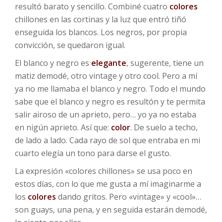
resultó barato y sencillo. Combiné cuatro
colores
chillones en las cortinas y la luz que entró tiñó
enseguida los blancos. Los negros, por propia
convicción, se quedaron igual.
El blanco y negro es
elegante
, sugerente, tiene un
matiz demodé, otro vintage y otro cool. Pero a mí
ya no me llamaba el blanco y negro. Todo el mundo
sabe que el blanco y negro es resultón y te permita
salir airoso de un aprieto, pero… yo ya no estaba
en nigún aprieto. Así que:
color
. De suelo a techo,
de lado a lado. Cada rayo de sol que entraba en mi
cuarto elegía un tono para darse el gusto.
La expresión «colores chillones» se usa poco en
estos días, con lo que me gusta a mí imaginarme a
los
colores
dando gritos. Pero «vintage» y «cool»…
son guays, una pena, y en seguida estarán demodé,