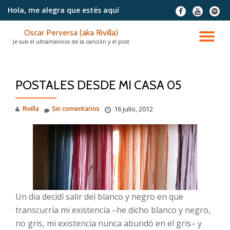
Hola, me alegra
que estés aquí
fa-
fa-
fa-
facebook
youtube
spotif
Saltar
Oscar Perversa (aka Rivilla)
contenido
CA
Je suis el ultramarinos de la canción y el post
NA
POSTALES DESDE MI CASA 05
Rivilla
Sin comentarios
16 julio, 2012
Un día decidí salir del blanco y negro en que
transcurría mi existencia –he dicho blanco y negro,
no gris, mi existencia nunca abundó en el gris– y