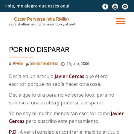
Hola, me alegra
que estés aquí
fa-
fa-
fa-
facebook
youtube
spotif
Saltar
Oscar Perversa (aka Rivilla)
contenido
CA
Je suis el ultramarinos de la canción y el post
NA
POR NO DISPARAR
Rivilla
Sin comentarios
16 julio, 2006
Decía en un articulo
Javier Cercas
que él era
escritor porque no sabía hacer otra cosa.
Decía que lo era para no volverse loco, para no
subirse a una azotea y ponerse a disparar.
Yo no soy ni mucho menos tan escritor como
Javier
Cercas
pero suscribo este pensamiento.
P.D.
: A ver si consigo encontrar el maldito artículo