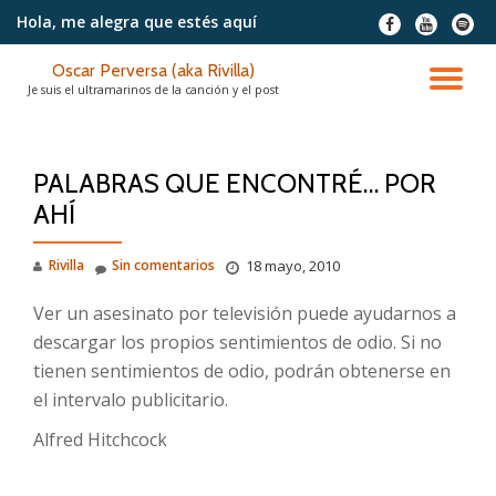
Hola, me alegra
que estés aquí
fa-
fa-
fa-
facebook
youtube
spotif
Saltar
Oscar Perversa (aka Rivilla)
contenido
CA
Je suis el ultramarinos de la canción y el post
NA
PALABRAS QUE ENCONTRÉ… POR
AHÍ
Rivilla
Sin comentarios
18 mayo, 2010
Ver un asesinato por televisión puede ayudarnos a
descargar los propios sentimientos de odio. Si no
tienen sentimientos de odio, podrán obtenerse en
el intervalo publicitario.
Alfred Hitchcock