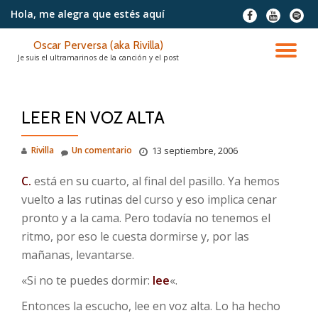
Hola, me alegra
que estés aquí
fa-
fa-
fa-
facebook
youtube
spotif
Saltar
Oscar Perversa (aka Rivilla)
contenido
CA
Je suis el ultramarinos de la canción y el post
NA
LEER EN VOZ ALTA
Rivilla
Un comentario
13 septiembre, 2006
C.
está en su cuarto, al final del pasillo. Ya hemos
vuelto a las rutinas del curso y eso implica cenar
pronto y a la cama. Pero todavía no tenemos el
ritmo, por eso le cuesta dormirse y, por las
mañanas, levantarse.
«Si no te puedes dormir:
lee
«.
Entonces la escucho, lee en voz alta. Lo ha hecho