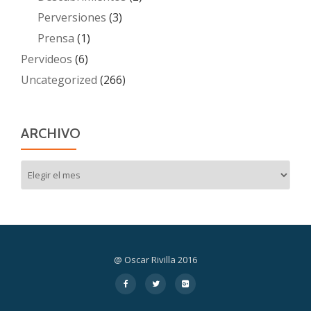
Perversiones
(3)
Prensa
(1)
Pervideos
(6)
Uncategorized
(266)
ARCHIVO
Archivo
@ Oscar Rivilla 2016
Menú
fa-
fa-
fa-
facebook
twitter
google-
secundario
plus-