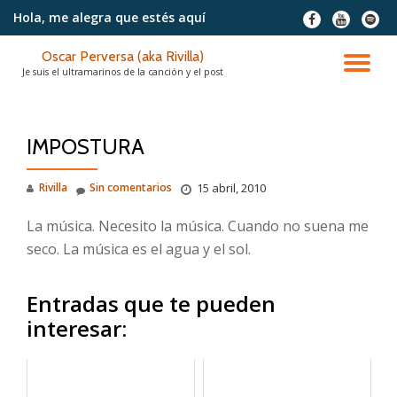
Hola, me alegra
que estés aquí
fa-
fa-
fa-
facebook
youtube
spotif
Saltar
Oscar Perversa (aka Rivilla)
contenido
CA
Je suis el ultramarinos de la canción y el post
NA
IMPOSTURA
Rivilla
Sin comentarios
15 abril, 2010
La música. Necesito la música. Cuando no suena me
seco. La música es el agua y el sol.
Entradas que te pueden
interesar: