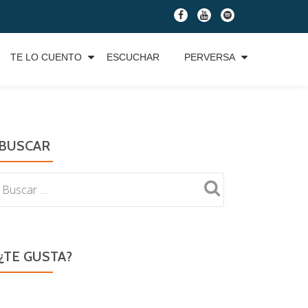
fa-
fa-
fa-
facebook
youtube
spotify
TE LO CUENTO
ESCUCHAR
PERVERSA
BUSCAR
¿TE GUSTA?