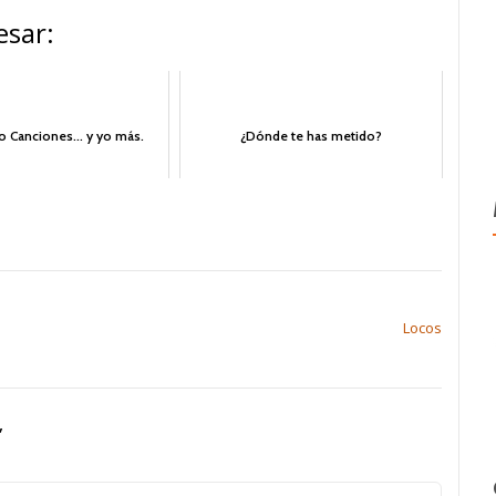
esar:
 Canciones... y yo más.
¿Dónde te has metido?
Locos
”