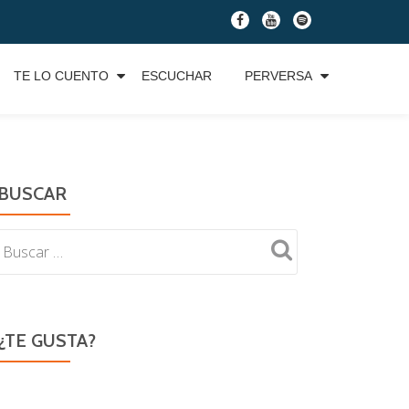
fa-
fa-
fa-
facebook
youtube
spotify
TE LO CUENTO
ESCUCHAR
PERVERSA
BUSCAR
¿TE GUSTA?