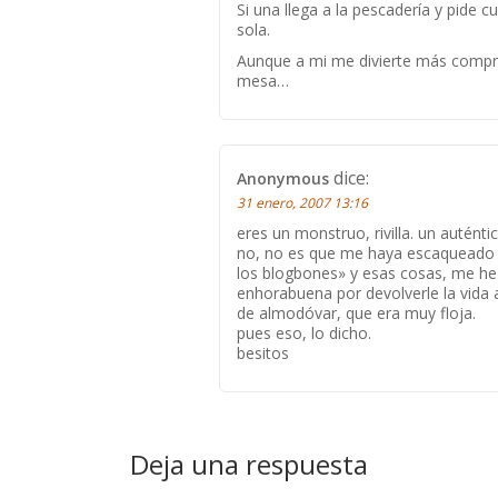
Si una llega a la pescadería y pide 
sola.
Aunque a mi me divierte más comprar
mesa…
dice:
Anonymous
31 enero, 2007 13:16
eres un monstruo, rivilla. un autént
no, no es que me haya escaqueado de
los blogbones» y esas cosas, me he m
enhorabuena por devolverle la vida a
de almodóvar, que era muy floja.
pues eso, lo dicho.
besitos
Deja una respuesta