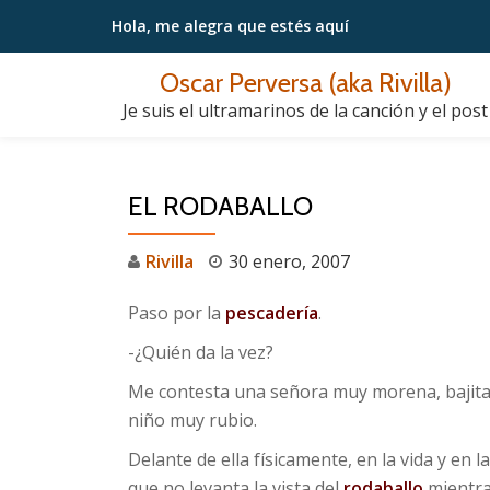
Hola, me alegra
que estés aquí
Saltar
Oscar Perversa (aka Rivilla)
contenido
Je suis el ultramarinos de la canción y el post
EL RODABALLO
Rivilla
30 enero, 2007
Paso por la
pescadería
.
-¿Quién da la vez?
Me contesta una señora muy morena, bajita y
niño muy rubio.
Delante de ella físicamente, en la vida y en 
que no levanta la vista del
rodaballo
mientra