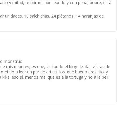
cuarto y mitad, te miran cabeceando y con pena, pobre, está
 unidades. 18 salchichas. 24 plátanos, 14 naranjas de
ico monstruo.
 mis deberes, es que, visitando el blog de «las visitas de
etido a leer un par de articulillos. qué bueno eres, tío. y
 kika. eso sí, menos mal que es a la tortuga y no a la peli