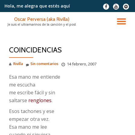
Hola, me alegra
que estés aquí
fa-
fa-
fa-
facebook
youtube
spotif
Saltar
Oscar Perversa (aka Rivilla)
contenido
CA
Je suis el ultramarinos de la canción y el post
NA
COINCIDENCIAS
Rivilla
Sin comentarios
14 febrero, 2007
Esa mano me entiende
me escucha
me escribe fácil y sin
saltarse
renglones
.
Esos tachones y ese
empezar otra vez.
Esa mano me lee
cuando ni siquiera