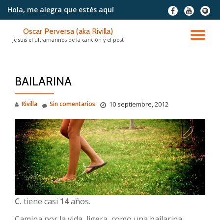
Hola, me alegra
que estés aquí
fa-
fa-
fa-
facebook
youtube
spotif
Saltar
Oscar Perversa (aka Rivilla)
contenido
CA
Je suis el ultramarinos de la canción y el post
NA
BAILARINA
Rivilla
Sin comentarios
10 septiembre, 2012
C.
tiene casi
14
años.
Camina por la vida, ligera, como una bailarina.