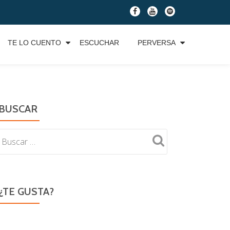
fa-
fa-
fa-
facebook
youtube
spotify
TE LO CUENTO
ESCUCHAR
PERVERSA
BUSCAR
¿TE GUSTA?