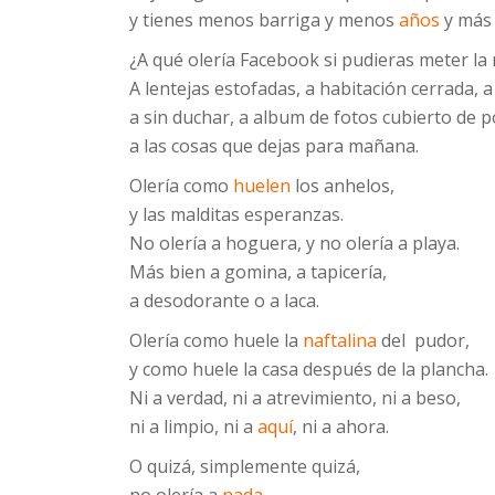
y tienes menos barriga y menos
años
y más 
¿A qué olería Facebook si pudieras meter la 
A lentejas estofadas, a habitación cerrada, 
a sin duchar, a album de fotos cubierto de p
a las cosas que dejas para mañana.
Olería como
huelen
los anhelos,
y las malditas esperanzas.
No olería a hoguera, y no olería a playa.
Más bien a gomina, a tapicería,
a desodorante o a laca.
Olería como huele la
naftalina
del pudor,
y como huele la casa después de la plancha.
Ni a verdad, ni a atrevimiento, ni a beso,
ni a limpio, ni a
aquí
, ni a ahora.
O quizá, simplemente quizá,
no olería a
nada
.