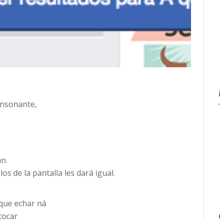
onsonante,
n.
os de la pantalla les dará igual.
 que echar ná
tocar