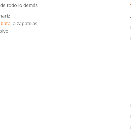
de todo lo demás
nariz
a
bata
, a zapatillas,
olvo,