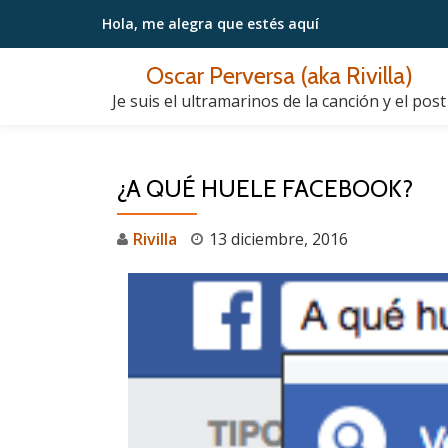
Hola, me alegra
que estés aquí
Saltar
Oscar Perversa (aka Rivilla)
contenido
Je suis el ultramarinos de la canción y el post
¿A QUÉ HUELE FACEBOOK?
Rivilla
13 diciembre, 2016