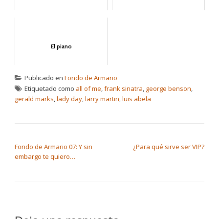
El piano
Publicado en
Fondo de Armario
Etiquetado como
all of me
,
frank sinatra
,
george benson
,
gerald marks
,
lady day
,
larry martin
,
luis abela
NAVEGACIÓN DE ENTRADAS
Fondo de Armario 07: Y sin
¿Para qué sirve ser VIP?
embargo te quiero…