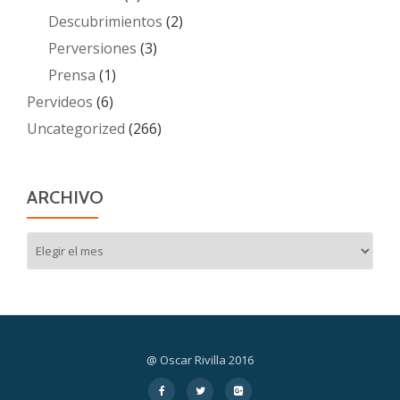
Descubrimientos
(2)
Perversiones
(3)
Prensa
(1)
Pervideos
(6)
Uncategorized
(266)
ARCHIVO
Archivo
@ Oscar Rivilla 2016
Menú
fa-
fa-
fa-