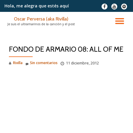
Hola, me alegra
que estés aquí
fa-
fa-
fa-
facebook
youtube
spotif
Saltar
Oscar Perversa (aka Rivilla)
contenido
CA
Je suis el ultramarinos de la canción y el post
NA
FONDO DE ARMARIO 08: ALL OF ME
Rivilla
Sin comentarios
11 diciembre, 2012